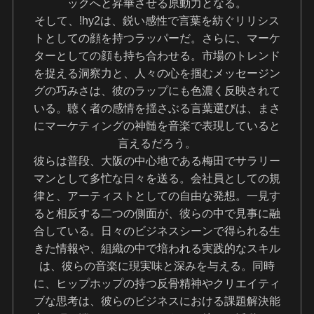
ックへと昇華させる原動力となる。
そして、!hy2は、鋭い感性で言葉を紡ぐリリシス
トとしての顔を持つラッパーだ。さらに、マーケ
ターとしての顔も持ち合わせる。市場のトレンド
を捉える洞察力と、人々の心を掴むメッセージン
グの巧みさは、彼のラップにも色濃く反映されて
いる。聴く者の感情を揺さぶる言葉選びは、まさ
にマーケティングの神髄を音楽で表現していると
言えるだろう。
彼らは普段、大阪の中心地である梅田でサラリー
マンとして多忙な日々を送る。会社員としての規
律と、アーティストとしての自由な発想。一見す
ると相反する二つの側面が、彼らの中で見事に融
合している。日々のビジネスシーンで得られる生
きた情報や、組織の中で培われる実践的なスキル
は、彼らの音楽に現実味と深みを与える。同時
に、ヒップホップの持つ反骨精神やクリエイティ
ブな思考は、彼らのビジネスにおける課題解決能