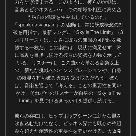
力を研ぎ澄ませる。このように、彼らの活動は、
音楽とビジネスという二つの領域を相互に高め合
う独自の循環を生み出しているのだ。
「speak easy again」の活動は、常に既成概念の打
破を目指す。最新シングル「Sky Is The Limit」（3
月リリース）は、まさに彼らの無限の可能性を象
徴する一枚だ。この楽曲は、現状に満足せず、常
に高みを目指し続ける彼らの姿勢を力強く示して
いる。リスナーは、この曲から単なる音楽以上
の、新たな挑戦へのインスピレーションや、自身
の限界を打ち破る勇気を受け取るだろう。彼ら
は、音楽を通じて「考える」ことの重要性を問い
かけ、それぞれのリスナーが自身の「Sky Is The
Limit」を見つけるきっかけを提供し続ける。
彼らの存在は、ヒップホップシーンに新たな風を
吹き込むだけでなく、ビジネス界にも既存の枠組
みを超えた創造性の重要性を問いかける。大阪発