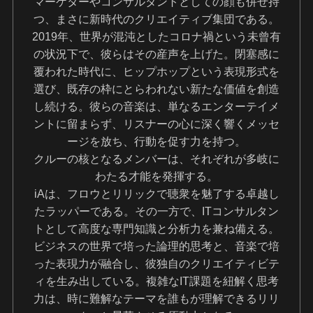
マーケターやコンサルタントとしての顔も併せ持
つ、まさに新時代のクリエイティブ集団である。
2019年、世界が混沌としたコロナ禍という未曾有
の状況下で、彼らはその産声を上げた。閉塞感に
覆われた時代に、ヒップホップという表現形式を
選び、既存の枠にとらわれない新たな価値を創造
し続ける。彼らの音楽は、単なるエンターテイメ
ントに留まらず、リスナーの心に深く響くメッセ
ージを放ち、行動を促す力を持つ。
クルーの核となるメンバーは、それぞれが多岐に
わたる才能を発揮する。
iAは、フロウとリリックで聴衆を魅了する卓越し
たラッパーである。その一方で、ITコンサルタン
トとして高度な専門知識と分析力を兼ね備える。
ビジネスの世界で培った論理的思考と、音楽で培
った表現力が融合し、彼独自のクリエイティビテ
ィを生み出している。複雑なIT課題を紐解く思考
力は、時に難解なテーマを誰もが理解できるリリ