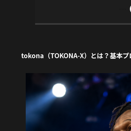
tokona（TOKONA‑X）とは？基