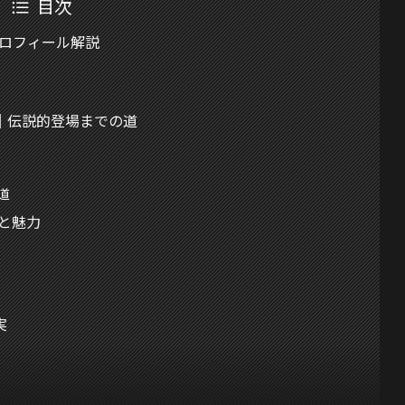
目次
本プロフィール解説
｜伝説的登場までの道
道
ルと魅力
実