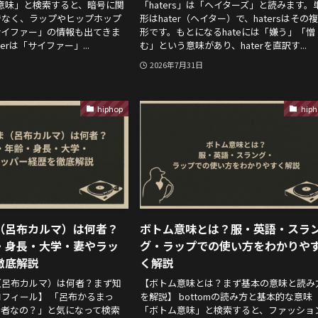
er 意味」と検索すると、暗号に関
「haters」は「ヘイターズ」と読みます。
でなく、ラップやヒップホップ
形はhater（ヘイター）で、hatersはその
サイファー」の情報も出てきま
形です。もとになるhateには「嫌う」「憎
erは「サイファー」...
む」という意味があり、haterを直訳す...
2026年7月31日
hiphop
hiph
（呂布カルマ）は何者？
ボトム意味とは？服・英語・スラ
・身長・大学・妻やラッ
グ・ラップでの使い方をわかりや
徹底解説
く解説
（呂布カルマ）は何者？まず知
【ボトム意味とは？まず基本の意味と読み
フィール】 「呂布かるまっ
を解説】 bottomの読み方と基本的な意味
何者なの？」と気になって検索
「ボトム意味」と検索すると、ファッショ