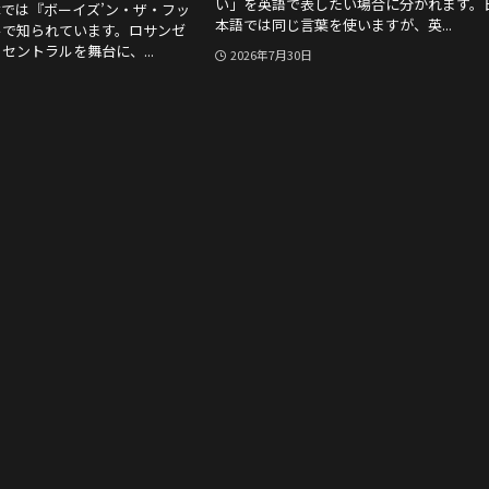
い」を英語で表したい場合に分かれます。
では『ボーイズ’ン・ザ・フッ
本語では同じ言葉を使いますが、英...
ルで知られています。ロサンゼ
セントラルを舞台に、...
2026年7月30日