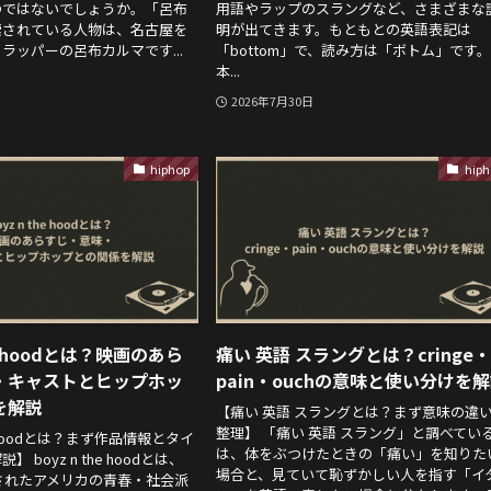
のではないでしょうか。「呂布
用語やラップのスラングなど、さまざまな
索されている人物は、名古屋を
明が出てきます。もともとの英語表記は
ラッパーの呂布カルマです...
「bottom」で、読み方は「ボトム」です
本...
2026年7月30日
hiphop
hiph
he hoodとは？映画のあら
痛い 英語 スラングとは？cringe
・キャストとヒップホッ
pain・ouchの意味と使い分けを
を解説
【痛い 英語 スラングとは？まず意味の違
整理】 「痛い 英語 スラング」と調べてい
he hoodとは？まず作品情報とタイ
は、体をぶつけたときの「痛い」を知りた
 boyz n the hoodとは、
場合と、見ていて恥ずかしい人を指す「イ
開されたアメリカの青春・社会派