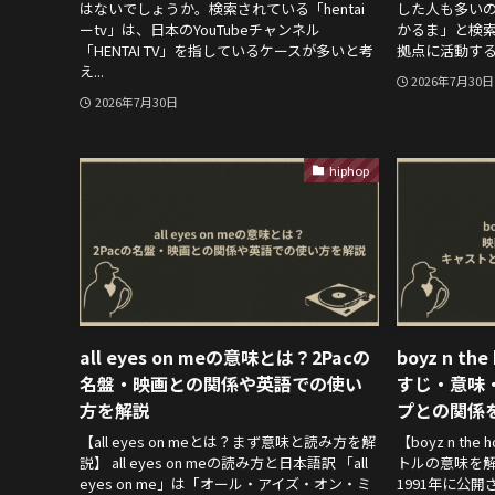
はないでしょうか。検索されている「hentai
した人も多い
ーtv」は、日本のYouTubeチャンネル
かるま」と検
「HENTAI TV」を指しているケースが多いと考
拠点に活動する
え...
2026年7月30日
2026年7月30日
hiphop
all eyes on meの意味とは？2Pacの
boyz n t
名盤・映画との関係や英語での使い
すじ・意味
方を解説
プとの関係
【all eyes on meとは？まず意味と読み方を解
【boyz n t
説】 all eyes on meの読み方と日本語訳 「all
トルの意味を解説】
eyes on me」は「オール・アイズ・オン・ミ
1991年に公