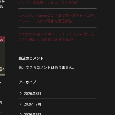
単数
ブラザーズ結成・デビューまでを紹介
複数
03-performanceとは？読み方・運営者・出演
ラッパー・人気の理由を徹底解説
deadstock 意味とは？デッドストックの使い方
とD3adStockの名前の由来を解説
op
最近のコメント
表示できるコメントはありません。
アーカイブ
ン
す
2026年8月
方
2026年7月
ン
2026年6月