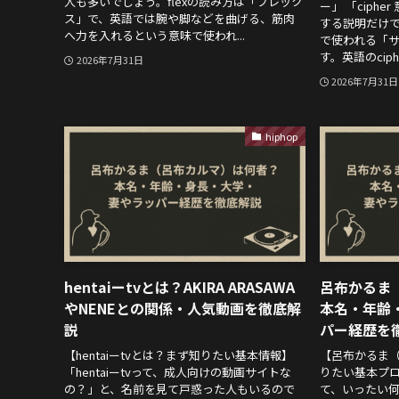
人も多いでしょう。flexの読み方は「フレック
ー」 「ciph
ス」で、英語では腕や脚などを曲げる、筋肉
する説明だけ
へ力を入れるという意味で使われ...
で使われる「
す。英語のciph
2026年7月31日
2026年7月31日
hiphop
hentaiーtvとは？AKIRA ARASAWA
呂布かるま
やNENEとの関係・人気動画を徹底解
本名・年齢
説
パー経歴を
【hentaiーtvとは？まず知りたい基本情報】
【呂布かるま
「hentaiーtvって、成人向けの動画サイトな
りたい基本プロ
の？」と、名前を見て戸惑った人もいるので
て、いったい