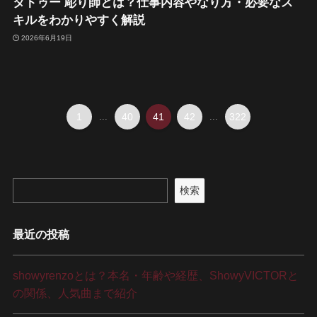
タトゥー 彫り師とは？仕事内容やなり方・必要なス
キルをわかりやすく解説
2026年6月19日
1
...
40
41
42
...
322
検索
最近の投稿
showyrenzoとは？本名・年齢や経歴、ShowyVICTORと
の関係、人気曲まで紹介