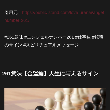
引用元：
https://public-stand.com/love-uranai/angel-
number-261/
#261意味 #エンジェルナンバー261 #仕事運 #転職
のサイン #スピリチュアルメッセージ
261意味【金運編】人生に与えるサイン